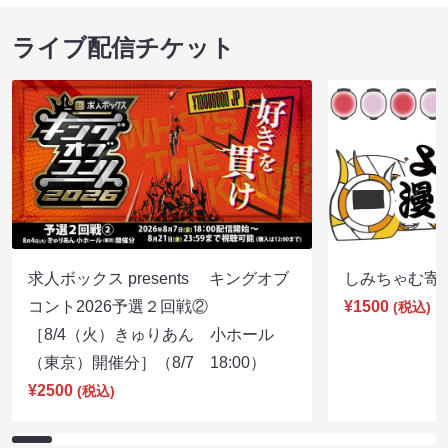
ライブ配信チケット
求人ボックス presents キングオブ
しみちゃむ寄席（
コント2026予選２回戦②
¥1500
(税込)
［8/4（火）きゅりあん 小ホール
（東京）開催分］（8/7 18:00）
¥2500
(税込)