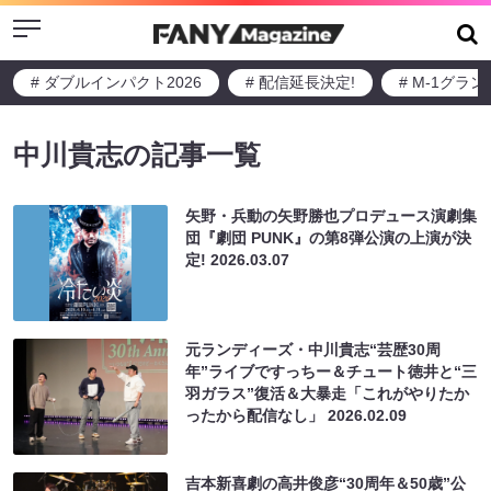
Menu
# ダブルインパクト2026
# 配信延長決定!
# M-1グラ
中川貴志の記事一覧
矢野・兵動の矢野勝也プロデュース演劇集
団『劇団 PUNK』の第8弾公演の上演が決
定!
2026.03.07
元ランディーズ・中川貴志“芸歴30周
年”ライブですっちー＆チュート徳井と“三
羽ガラス”復活＆大暴走「これがやりたか
ったから配信なし」
2026.02.09
吉本新喜劇の高井俊彦“30周年＆50歳”公