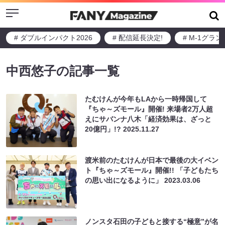
Menu
# ダブルインパクト2026
# 配信延長決定!
# M-1グラ
中西悠子の記事一覧
たむけんが今年もLAから一時帰国して
『ちゃ～ズモール』開催! 来場者2万人超
えにサバンナ八木「経済効果は、ざっと
20億円」!?
2025.11.27
渡米前のたむけんが日本で最後の大イベン
ト『ちゃ～ズモール』開催!! 「子どもたち
の思い出になるように」
2023.03.06
ノンスタ石田の子どもと接する“極意”が名