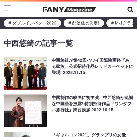
Menu
# ダブルインパクト2026
# 配信延長決定!
# M-1グラ
中西悠綺の記事一覧
中西悠綺が第42回ハワイ国際映画祭『あ
る家族』公式招待作品レッドカーペットに
登場!
2022.11.15
中国制作の映画に初主演、中西悠綺が流暢
な中国語を披露! 特別招待作品『ワンダフ
ル旅行社』舞台挨拶
2022.10.15
「ギャルコン2021」グランプリの女優・