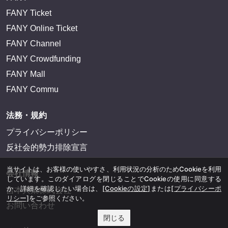
FANY Ticket
FANY Online Ticket
FANY Channel
FANY Crowdfunding
FANY Mall
FANY Commu
法務・規約
プライバシーポリシー
反社会的勢力排除宣言
当サイトは、お客様の使いやすさ、利用状況の分析のためCookieを利用
会社情報
しています。このダイアログを閉じることでCookieの使用に同意する
か、詳細を確認したい場合は、
[Cookieの設定]
または
[プライバシーポ
吉本興業株式会社
リシー]
をご参照ください。
お問い合わせ
閉じる