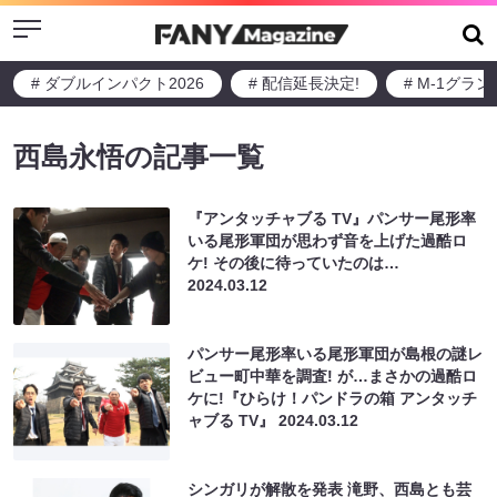
Menu
# ダブルインパクト2026
# 配信延長決定!
# M-1グラ
西島永悟の記事一覧
『アンタッチャブる TV』パンサー尾形率
いる尾形軍団が思わず音を上げた過酷ロ
ケ! その後に待っていたのは…
2024.03.12
パンサー尾形率いる尾形軍団が島根の謎レ
ビュー町中華を調査! が…まさかの過酷ロ
ケに!『ひらけ！パンドラの箱 アンタッチ
ャブる TV』
2024.03.12
シンガリが解散を発表 滝野、西島とも芸