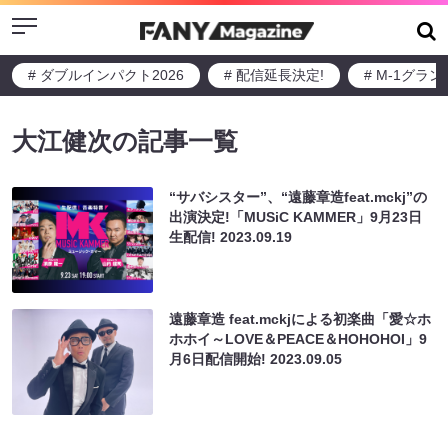
Menu
# ダブルインパクト2026
# 配信延長決定!
# M-1グラ
大江健次の記事一覧
“サバシスター”、“遠藤章造feat.mckj”の
出演決定!「MUSiC KAMMER」9月23日
生配信!
2023.09.19
遠藤章造 feat.mckjによる初楽曲「愛☆ホ
ホホイ～LOVE＆PEACE＆HOHOHOI」9
月6日配信開始!
2023.09.05