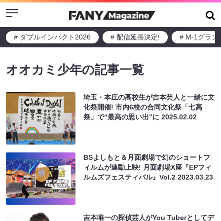
Menu
# ダブルインパクト2026
# 配信延長決定!
# M-1グラ
オオカミ少年の記事一覧
埼玉・本庄の高校生が吉本芸人と一緒に文
化祭開催! 市内6校の合同文化祭「七高
祭」で“最高の思い出”に
2025.02.02
BSよしもと＆月面劇場で幻のショートフ
ィルムが連動上映! 月面劇場X座『EPフィ
ルムズフェスティバル』Vol.2
2023.03.23
吉本唯一の探偵芸人がYou Tuberとしてデ