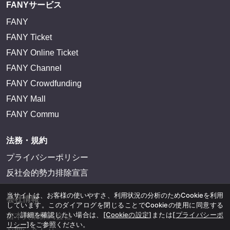
FANYサービス
FANY
FANY Ticket
FANY Online Ticket
FANY Channel
FANY Crowdfunding
FANY Mall
FANY Commu
法務・規約
プライバシーポリシー
反社会的勢力排除宣言
当サイトは、お客様の使いやすさ、利用状況の分析のためCookieを利用
会社情報
しています。このダイアログを閉じることでCookieの使用に同意する
か、詳細を確認したい場合は、
[Cookieの設定]
または
[プライバシーポ
吉本興業株式会社
リシー]
をご参照ください。