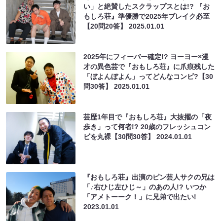
い」と絶賛したスクラップスとは!? 『お
もしろ荘』準優勝で2025年ブレイク必至
【20問20答】
2025.01.01
2025年にフィーバー確定!? ヨーヨー×漫
才の異色芸で『おもしろ荘』に爪痕残した
「ぼよんぼよん」ってどんなコンビ?【30
問30答】
2025.01.01
芸歴1年目で『おもしろ荘』大抜擢の「夜
歩き」って何者!? 20歳のフレッシュコン
ビを丸裸【30問30答】
2024.01.01
『おもしろ荘』出演のピン芸人サクの兄は
「♪右ひじ左ひじ～」のあの人!? いつか
「アメトーーク！」に兄弟で出たい!
2023.01.01