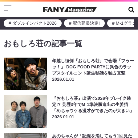
Menu
# ダブルインパクト2026
# 配信延長決定!
# M-1グラ
おもしろ荘の記事一覧
年越し恒例『おもしろ荘』で会場「フゥー
ッ！」 DOG FOOD PARTYに異色のラッ
プスタイルコント誕生秘話を独占直撃
2026.01.01
『おもしろ荘』出演で2026年ブレイク確
定!? 芸歴3年でM-1準決勝進出の生姜猫
「めちゃウケる漫才ができたのが大きい」
2026.01.01
あのちゃんが「記憶を消してもう1回見た