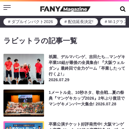
Menu
# ダブルインパクト2026
# 配信延長決定!
# M-1グラ
ラビットラの記事一覧
祇園、デルマパンゲ、吉田たち…マンゲキ
卒業10組が最後の全員集合! 『大阪ウェル
ダン』最終回で全力ゲーム「卒業したって
行くよ!」
2026.07.29
1メートル走、10秒ネタ、歌合戦…夏の祭
典『マンゲキカップ2026』2年ぶり復活で
マンゲキメンバー大集合!
2026.07.28
卒業公演チケット好評発売中! 大阪マンゲ