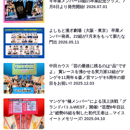
キ卒業メンバー10組の卒業記念グッズ、7
月8日より発売開始!
2026.07.01
よしもと漫才劇場（大阪・東京） 卒業メ
ンバー発表。22組が7月末をもって新たな
門出
2026.05.11
中田カウス「芸の最後に残るのは“品”です
よ」 賞レースを沸かせる実力派12組がマ
ンゲキ11周年＆森ノ宮マンゲキ5周年の節
目をお祝い!!
2025.12.03
マンゲキ“極メンバー”による頂上決戦「グ
ランドバトルWEST」開催! “芸歴8年目以
上”総勢65組を制した初代王者は…マイス
イートメモリーズ!
2025.04.10