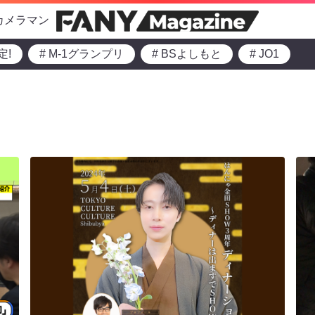
カメラマン
定!
# M-1グランプリ
# BSよしもと
# JO1