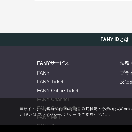
FANY IDとは
FANYサービス
法務
FANY
プラ
FANY Ticket
反社
FANY Online Ticket
FANY Channel
FANY Crowdfunding
当サイトは、お客様の使いやすさ、利用状況の分析のためCook
定]
または
[プライバシーポリシー]
をご参照ください。
FANY Mall
FANY Commu