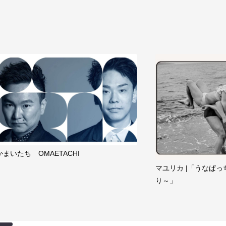
かまいたち OMAETACHI
マユリカ |「うなぱっ
り～」