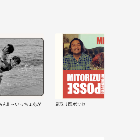
ちん!! ～いっちょあが
見取り図ポッセ