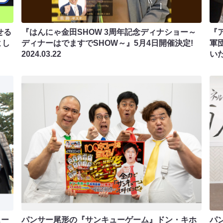
せる
『はんにゃ金田SHOW 3周年記念ディナショー～
『
よし
ディナーはでますでSHOW～』5月4日開催決定!
軍
2024.03.22
い
ュー
パンサー尾形の『サンキューゲーム』ドン・キホ
パ