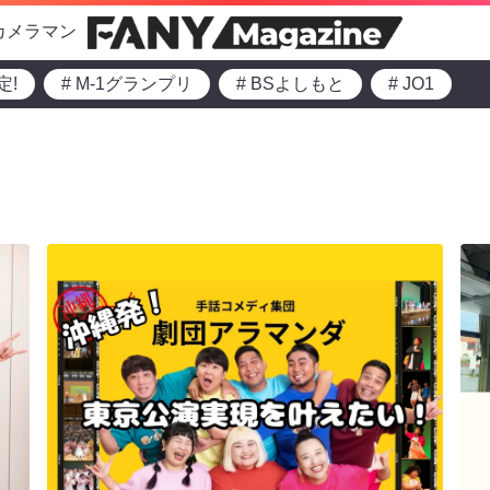
カメラマン
定!
# M-1グランプリ
# BSよしもと
# JO1