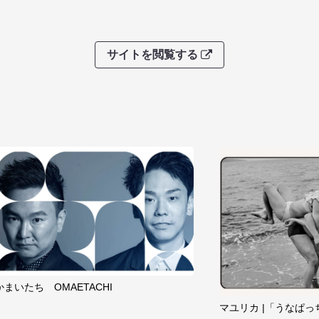
サイトを閲覧する
かまいたち OMAETACHI
マユリカ |「うなぱっ