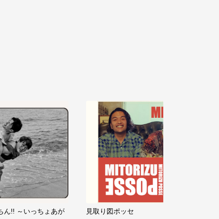
ちん!! ～いっちょあが
見取り図ポッセ