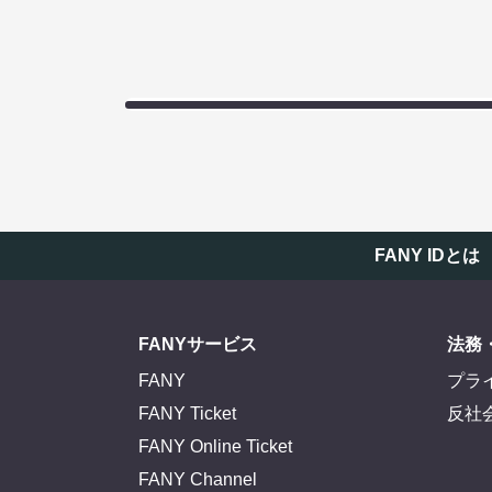
FANY IDとは
FANYサービス
法務
FANY
プラ
FANY Ticket
反社
FANY Online Ticket
FANY Channel