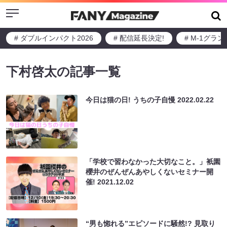
Menu
# ダブルインパクト2026
# 配信延長決定!
# M-1グラ
下村啓太の記事一覧
今日は猫の日! うちの子自慢
2022.02.22
「学校で習わなかった大切なこと。」衹園
櫻井のぜんぜんあやしくないセミナー開
催!
2021.12.02
“男も惚れる”エピソードに騒然!? 見取り