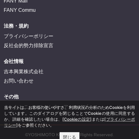
FANY Mall
FANY Commu
法務・規約
プライバシーポリシー
反社会的勢力排除宣言
会社情報
吉本興業株式会社
お問い合わせ
その他
よしもとニュースセンターアーカイブ
当サイトは、お客様の使いやすさ、利用状況の分析のためCookieを利用
しています。このダイアログを閉じることでCookieの使用に同意する
か、詳細を確認したい場合は、
[Cookieの設定]
または
[プライバシーポ
リシー]
をご参照ください。
©YOSHIMOTO KOGYO, All Rights Reserved.
閉じる