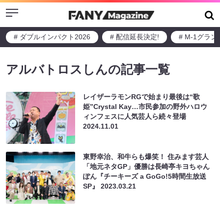
Menu
# ダブルインパクト2026
# 配信延長決定!
# M-1グラ
アルバトロスしんの記事一覧
レイザーラモンRGで始まり最後は“歌
姫”Crystal Kay…市民参加の野外ハロウ
ィンフェスに人気芸人ら続々登場
2024.11.01
東野幸治、和牛らも爆笑！ 住みます芸人
「地元ネタGP」優勝は長崎亭キヨちゃん
ぽん『チーキーズ a GoGo!5時間生放送
SP』
2023.03.21