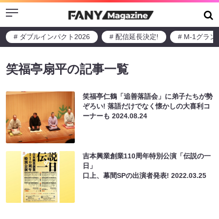
Menu
# ダブルインパクト2026
# 配信延長決定!
# M-1グラ
笑福亭扇平の記事一覧
笑福亭仁鶴「追善落語会」に弟子たちが勢
ぞろい! 落語だけでなく懐かしの大喜利コ
ーナーも
2024.08.24
吉本興業創業110周年特別公演「伝説の一
日」
口上、幕間SPの出演者発表!
2022.03.25