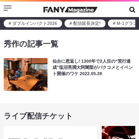
Menu
# ダブルインパクト2026
# 配信延長決定!
# M-1グラ
秀作の記事一覧
仙台に恩返し! 1300年で2人目の“荒行達
成”塩沼亮潤大阿闍梨がバクコメとイベン
ト開催のワケ
2022.05.28
ライブ配信チケット