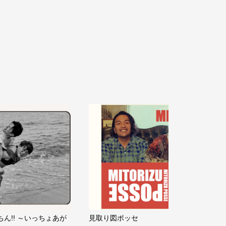
ちん!! ～いっちょあが
見取り図ポッセ