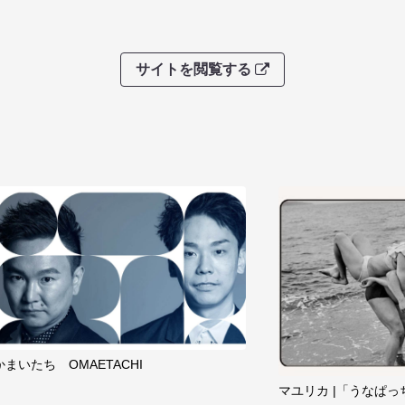
サイトを閲覧する
かまいたち OMAETACHI
マユリカ |「うなぱっ