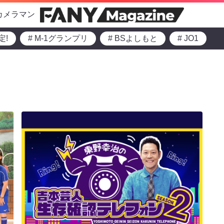
カメラマン
定!
# M-1グランプリ
# BSよしもと
# JO1