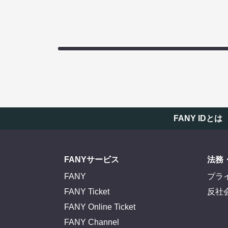
FANY IDとは
FANYサービス
法務
FANY
プラ
FANY Ticket
反社
FANY Online Ticket
FANY Channel