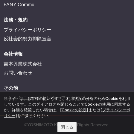
FANY Commu
法務・規約
プライバシーポリシー
反社会的勢力排除宣言
会社情報
吉本興業株式会社
お問い合わせ
その他
よしもとニュースセンターアーカイブ
当サイトは、お客様の使いやすさ、利用状況の分析のためCookieを利用
しています。このダイアログを閉じることでCookieの使用に同意する
か、詳細を確認したい場合は、
[Cookieの設定]
または
[プライバシーポ
リシー]
をご参照ください。
©YOSHIMOTO KOGYO, All Rights Reserved.
閉じる