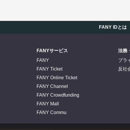
FANY IDとは
FANYサービス
法務
FANY
プラ
FANY Ticket
反社
FANY Online Ticket
FANY Channel
FANY Crowdfunding
FANY Mall
FANY Commu