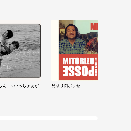
ちん!! ～いっちょあが
見取り図ポッセ