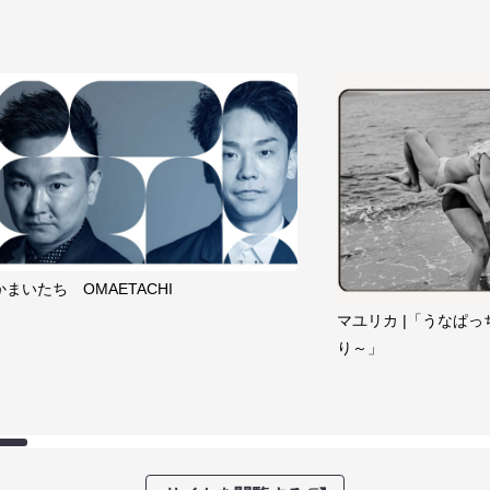
かまいたち OMAETACHI
マユリカ |「うなぱっ
り～」