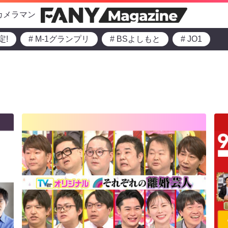
カメラマン
定!
# M-1グランプリ
# BSよしもと
# JO1