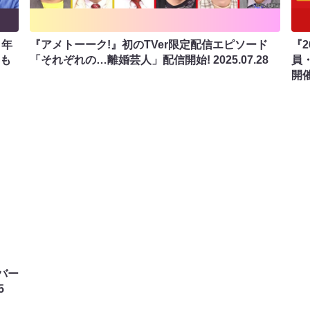
』年
『アメトーーク!』初のTVer限定配信エピソード
『
年も
「それぞれの…離婚芸人」配信開始!
2025.07.28
員
開
バー
5