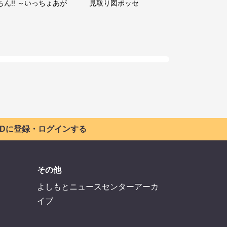
ちん!! ～いっちょあが
見取り図ポッセ
 IDに登録・ログインする
その他
よしもとニュースセンターアーカ
イブ