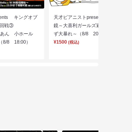
sents キングオブ
天才ピアニストpresentsすっぴん眼
選２回戦③
鏡～大喜利ガールズ避暑地を目指さ
りあん 小ホール
ず大暴れ～（8/8 20:45）
/8 18:00）
¥1500
(税込)