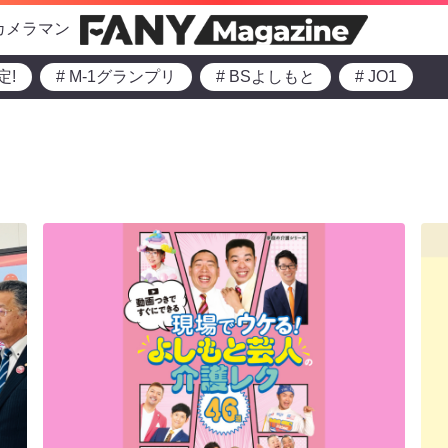
カメラマン
定!
# M-1グランプリ
# BSよしもと
# JO1