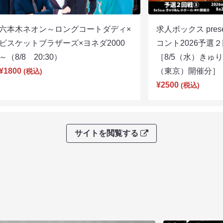
六本木ネオン～ロングコートダディ×
求人ボックス pre
ビスケットブラザーズ×ヨネダ2000
コント2026予
～（8/8 20:30）
［8/5（水）きゅ
¥1800
（東京）開催分］（8
(税込)
¥2500
(税込)
サイトを閲覧する