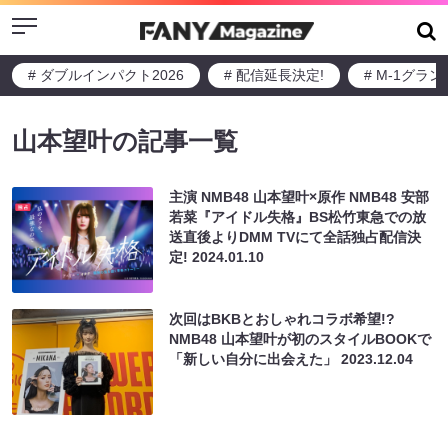
Menu
# ダブルインパクト2026
# 配信延長決定!
# M-1グラ
山本望叶の記事一覧
主演 NMB48 山本望叶×原作 NMB48 安部
若菜『アイドル失格』BS松竹東急での放
送直後よりDMM TVにて全話独占配信決
定!
2024.01.10
次回はBKBとおしゃれコラボ希望!?
NMB48 山本望叶が初のスタイルBOOKで
「新しい自分に出会えた」
2023.12.04