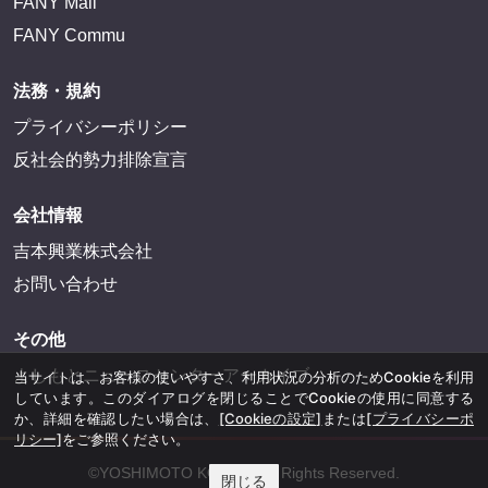
FANY Mall
FANY Commu
法務・規約
プライバシーポリシー
反社会的勢力排除宣言
会社情報
吉本興業株式会社
お問い合わせ
その他
よしもとニュースセンターアーカイブ
当サイトは、お客様の使いやすさ、利用状況の分析のためCookieを利用
しています。このダイアログを閉じることでCookieの使用に同意する
か、詳細を確認したい場合は、
[Cookieの設定]
または
[プライバシーポ
リシー]
をご参照ください。
©YOSHIMOTO KOGYO, All Rights Reserved.
閉じる