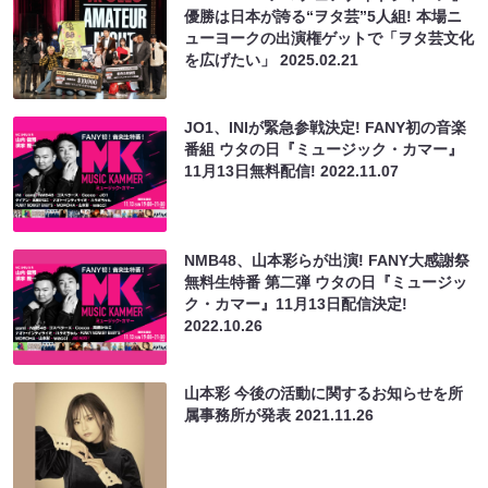
優勝は日本が誇る“ヲタ芸”5人組! 本場ニ
ューヨークの出演権ゲットで「ヲタ芸文化
を広げたい」
2025.02.21
JO1、INIが緊急参戦決定! FANY初の⾳楽
番組 ウタの⽇『ミュージック・カマー』
11⽉13⽇無料配信!
2022.11.07
NMB48、⼭本彩らが出演! FANY⼤感謝祭
無料⽣特番 第二弾 ウタの⽇『ミュージッ
ク・カマー』11⽉13⽇配信決定!
2022.10.26
山本彩 今後の活動に関するお知らせを所
属事務所が発表
2021.11.26