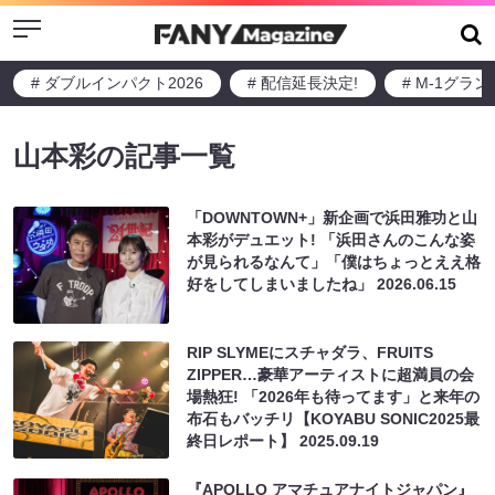
Menu
# ダブルインパクト2026
# 配信延長決定!
# M-1グラ
山本彩の記事一覧
「DOWNTOWN+」新企画で浜田雅功と山
本彩がデュエット! 「浜田さんのこんな姿
が見られるなんて」「僕はちょっとええ格
好をしてしまいましたね」
2026.06.15
RIP SLYMEにスチャダラ、FRUITS
ZIPPER…豪華アーティストに超満員の会
場熱狂! 「2026年も待ってます」と来年の
布石もバッチリ【KOYABU SONIC2025最
終日レポート】
2025.09.19
『APOLLO アマチュアナイトジャパン』