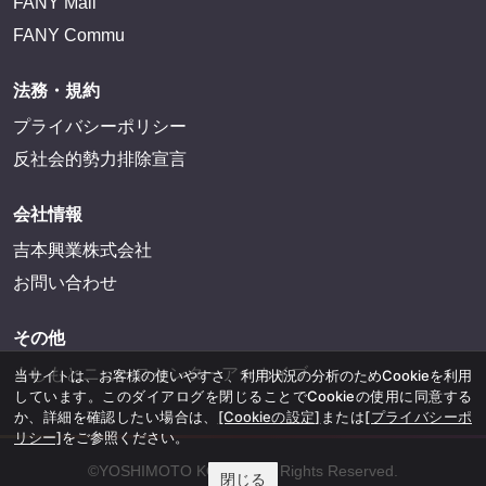
FANY Mall
FANY Commu
法務・規約
プライバシーポリシー
反社会的勢力排除宣言
会社情報
吉本興業株式会社
お問い合わせ
その他
よしもとニュースセンターアーカイブ
当サイトは、お客様の使いやすさ、利用状況の分析のためCookieを利用
しています。このダイアログを閉じることでCookieの使用に同意する
か、詳細を確認したい場合は、
[Cookieの設定]
または
[プライバシーポ
リシー]
をご参照ください。
©YOSHIMOTO KOGYO, All Rights Reserved.
閉じる