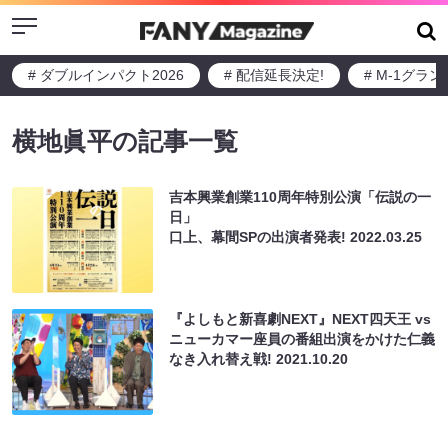
Menu
# ダブルインパクト2026
# 配信延長決定!
# M-1グラ
横地眞平の記事一覧
吉本興業創業110周年特別公演「伝説の一
日」
口上、幕間SPの出演者発表!
2022.03.25
『よしもと新喜劇NEXT』NEXT四天王 vs
ニューカマー座員の番組出演をかけた仁義
なき入れ替え戦!
2021.10.20