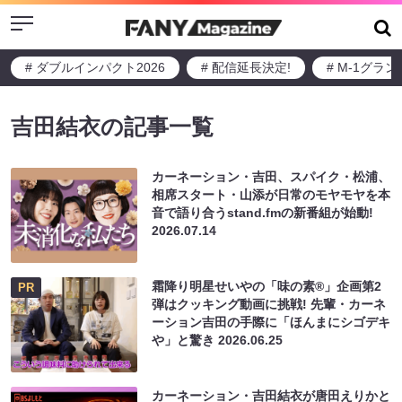
Menu
# ダブルインパクト2026
# 配信延長決定!
# M-1グラ
吉田結衣の記事一覧
カーネーション・吉田、スパイク・松浦、
相席スタート・山添が日常のモヤモヤを本
音で語り合うstand.fmの新番組が始動!
2026.07.14
霜降り明星せいやの「味の素®」企画第2
PR
弾はクッキング動画に挑戦! 先輩・カーネ
ーション吉田の手際に「ほんまにシゴデキ
や」と驚き
2026.06.25
カーネーション・吉田結衣が唐田えりかと