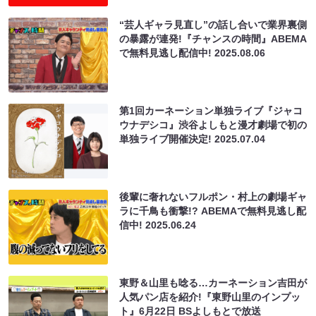
“芸人ギャラ見直し”の話し合いで業界裏側
の暴露が連発!『チャンスの時間』ABEMA
で無料見逃し配信中!
2025.08.06
第1回カーネーション単独ライブ『ジャコ
ウナデシコ』渋谷よしもと漫才劇場で初の
単独ライブ開催決定!
2025.07.04
後輩に奢れないフルポン・村上の劇場ギャ
ラに千鳥も衝撃!? ABEMAで無料見逃し配
信中!
2025.06.24
東野＆山里も唸る…カーネーション吉田が
人気パン店を紹介!『東野山里のインプッ
ト』6月22日 BSよしもとで放送