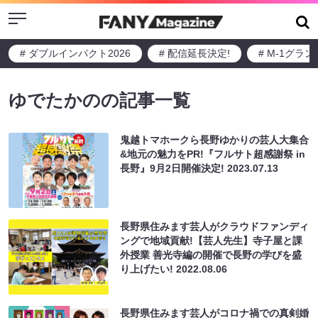
Menu
# ダブルインパクト2026
# 配信延長決定!
# M-1グラ
ゆでたかのの記事一覧
鬼越トマホークら長野ゆかりの芸人大集合
&地元の魅力をPR!『フルサト超感謝祭 in
長野』9月2日開催決定!
2023.07.13
長野県住みます芸人がクラウドファンディ
ングで地域貢献!【芸人先生】寺子屋と課
外授業 善光寺編の開催で長野の学びを盛
り上げたい!
2022.08.06
長野県住みます芸人がコロナ禍での真剣婚