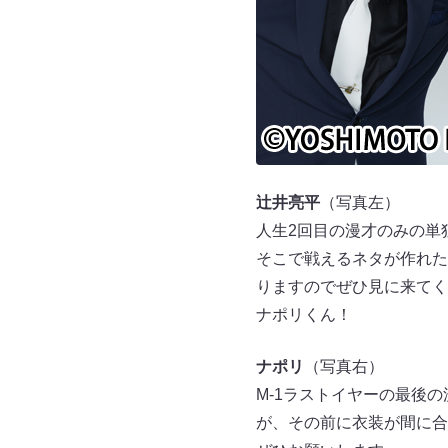
辻井亮平
（写真左）
人生2回目の漫才のみの単
そこで戦えるネタが作れた
りますのでぜひ見に来てく
ナポリくん！
ナポリ
（写真右）
M-1ラストイヤーの最後
が、その前に衣装が間に合