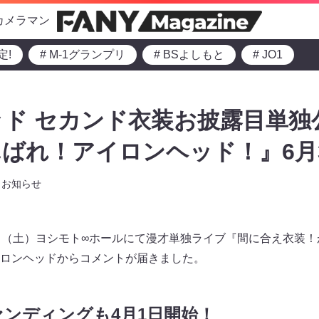
カメラマン
定!
# M-1グランプリ
# BSよしもと
# JO1
ド セカンド衣装お披露目単独
ばれ！アイロンヘッド！』6月
お知らせ
日（土）ヨシモト∞ホールにて漫才単独ライブ『間に合え衣装
ロンヘッドからコメントが届きました。
ンディングも4月1日開始！