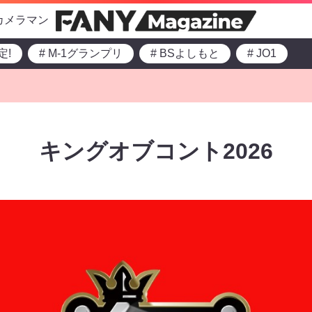
カメラマン
定!
# M-1グランプリ
# BSよしもと
# JO1
キングオブコント2026