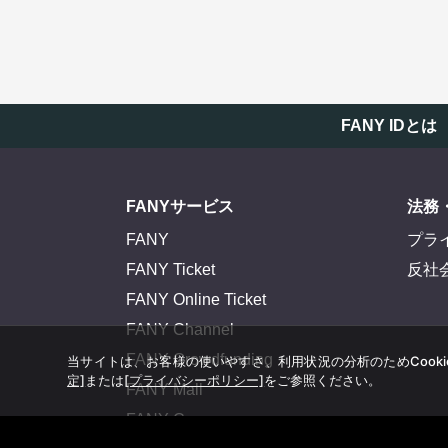
FANY IDとは
FANYサービス
法務
FANY
プラ
FANY Ticket
反社
FANY Online Ticket
FANY Channel
FANY Crowdfunding
当サイトは、お客様の使いやすさ、利用状況の分析のためCook
定]
または
[プライバシーポリシー]
をご参照ください。
FANY Mall
FANY Commu