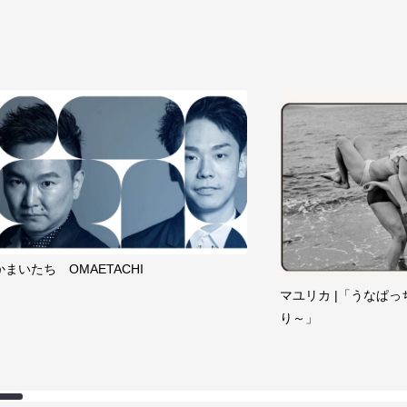
かまいたち OMAETACHI
マユリカ |「うなぱっ
り～」