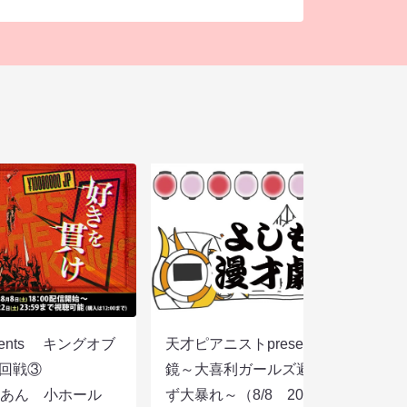
sents キングオブ
天才ピアニストpresentsすっぴん眼
選２回戦③
鏡～大喜利ガールズ避暑地を目指さ
りあん 小ホール
ず大暴れ～（8/8 20:45）