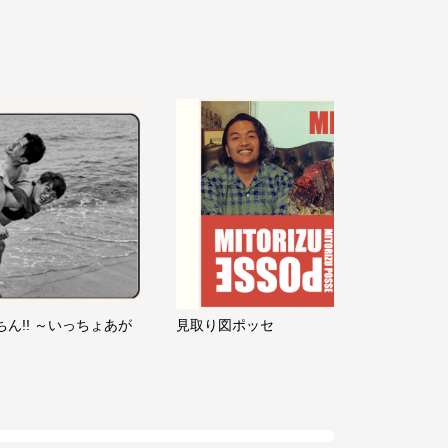
ちん!! ～いっちょあが
見取り図ポッセ