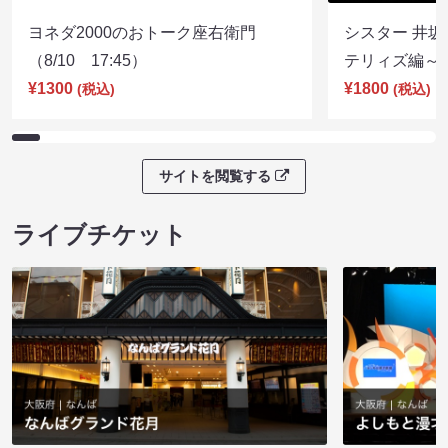
ヨネダ2000のおトーク座右衛門
シスター 井坂
（8/10 17:45）
テリィズ編～（8
¥1300
¥1800
(税込)
(税込)
サイトを閲覧する
ライブチケット