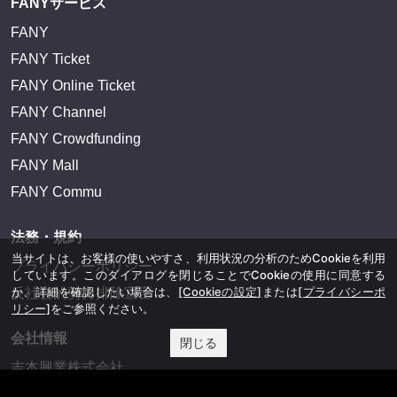
FANYサービス
FANY
FANY Ticket
FANY Online Ticket
FANY Channel
FANY Crowdfunding
FANY Mall
FANY Commu
法務・規約
当サイトは、お客様の使いやすさ、利用状況の分析のためCookieを利用
プライバシーポリシー
しています。このダイアログを閉じることでCookieの使用に同意する
か、詳細を確認したい場合は、
[Cookieの設定]
または
[プライバシーポ
反社会的勢力排除宣言
リシー]
をご参照ください。
会社情報
閉じる
吉本興業株式会社
お問い合わせ