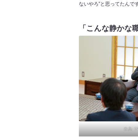
ないやろ”と思ってたんで
「こんな静かな
出典:
F