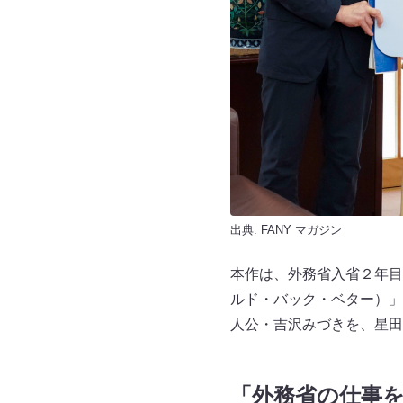
出典:
FANY マガジン
本作は、外務省入省２年目の主
ルド・バック・ベター）」
人公・吉沢みづきを、星田
「外務省の仕事