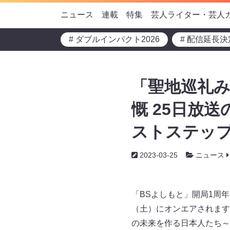
ニュース
連載
特集
芸人ライター・芸人
# ダブルインパクト2026
# 配信延長決
「聖地巡礼
慨 25日放
ストステッ
2023-03-25
ニュース
「BSよしもと」開局1周
（土）にオンエアされます
の未来を作る日本人たち～