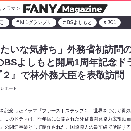
カメラマン
定!
# M-1グランプリ
# BSよしもと
# JO1
みたいな気持ち」外務省初訪問
送のBSよしもと開局1周年記念
プ２』で林外務大臣を表敬訪問
レポート
年を記念したドラマ『ファーストステップ２～世界をつなぐ勇気
。このドラマは、昨年度に公開された外務省開発協力広報動画
』の関連事業として制作された、国際協力の最前線で活躍する