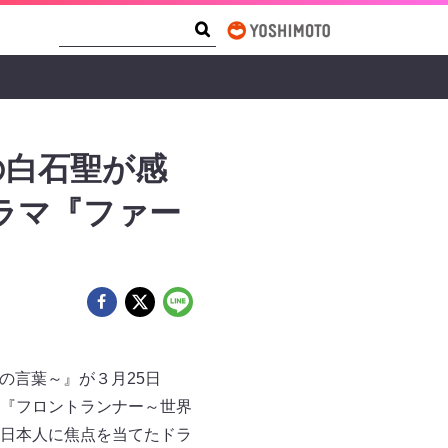
Search Form
Search
の白石聖が感
ドラマ『ファー
の言葉～』が３月25日
『フロントランナー～世界
日本人に焦点を当てたドラ