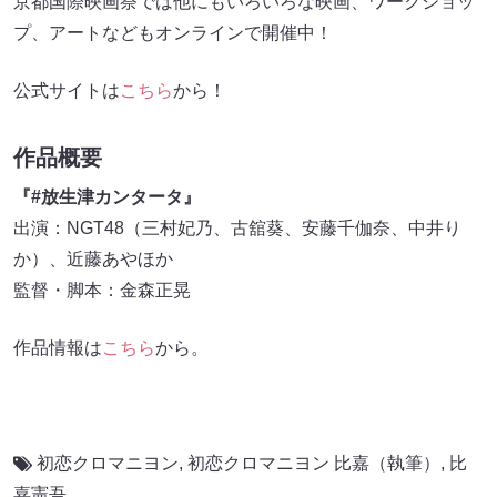
京都国際映画祭では他にもいろいろな映画、ワークショッ
プ、アートなどもオンラインで開催中！
公式サイトは
こちら
から！
作品概要
『#放生津カンタータ』
出演：NGT48（三村妃乃、古舘葵、安藤千伽奈、中井り
か）、近藤あやほか
監督・脚本：金森正晃
作品情報は
こちら
から。
初恋クロマニヨン
,
初恋クロマニヨン 比嘉（執筆）
,
比
嘉憲吾