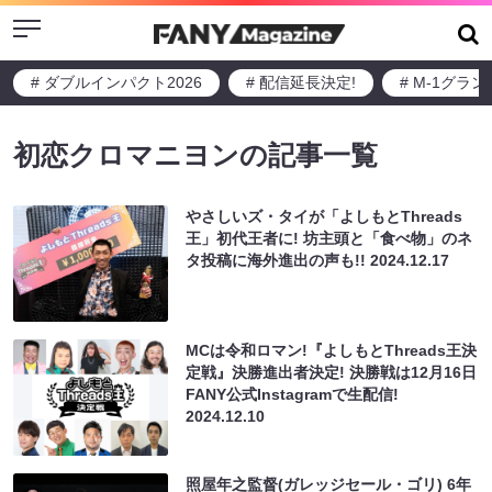
Menu
# ダブルインパクト2026
# 配信延長決定!
# M-1グラ
初恋クロマニヨンの記事一覧
やさしいズ・タイが「よしもとThreads
王」初代王者に! 坊主頭と「食べ物」のネ
タ投稿に海外進出の声も!!
2024.12.17
MCは令和ロマン!『よしもとThreads王決
定戦』決勝進出者決定! 決勝戦は12月16日
FANY公式Instagramで生配信!
2024.12.10
照屋年之監督(ガレッジセール・ゴリ) 6年