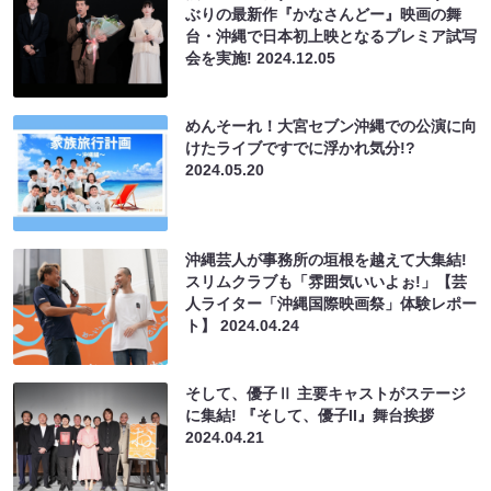
ぶりの最新作『かなさんどー』映画の舞
台・沖縄で日本初上映となるプレミア試写
会を実施!
2024.12.05
めんそーれ！大宮セブン沖縄での公演に向
けたライブですでに浮かれ気分!?
2024.05.20
沖縄芸人が事務所の垣根を越えて大集結!
スリムクラブも「雰囲気いいよぉ!」【芸
人ライター「沖縄国際映画祭」体験レポー
ト】
2024.04.24
そして、優子Ⅱ 主要キャストがステージ
に集結! 『そして、優子II』舞台挨拶
2024.04.21