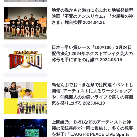
地元の温かさと魅力にあふれた地域発信型
映画『不変のアンスリウム』『お屋敷の神
さま』舞台挨拶
2024.04.21
日本一早い賞レース『100×100』3月24日
配信決定! 2024年ネクストブレイク芸人の
称号を手にするのは誰!?
2024.03.15
島ぜんぶでお～きな祭では関連イベントも
開催! アーティストによるワークショップ
や、沖縄芸人のお笑いライブで祭りの雰囲
気を盛り上げる
2023.04.19
上間綾乃、Ｄ-51などのアーティストと沖
縄の伝統芸能が一同に集結し、多くの観客
を魅了!「LAUGH＆PEACE LIVE Spirits