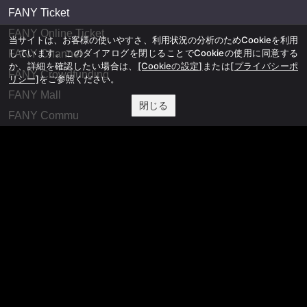
FANY Ticket
FANY Online Ticket
当サイトは、お客様の使いやすさ、利用状況の分析のためCookieを利用
しています。このダイアログを閉じることでCookieの使用に同意する
FANY Channel
か、詳細を確認したい場合は、
[Cookieの設定]
または
[プライバシーポ
FANY Crowdfunding
リシー]
をご参照ください。
FANY Mall
閉じる
FANY Commu
法務・規約
プライバシーポリシー
反社会的勢力排除宣言
会社情報
吉本興業株式会社
お問い合わせ
その他