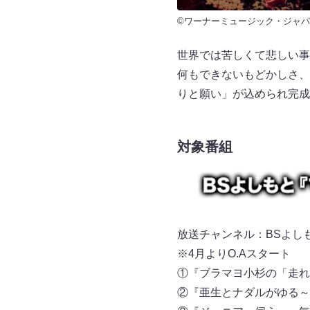
©ワーナーミュージック・ジャパ
世界では苦しくて悲しい事
何もできないもどかしさ、
りと願い」が込められ完成
対象番組
放送チャンネル：BSよしもと 
※4月よりO.Aスタート
①『ブラマヨ小杉の「走れ！こ
②『亜生とナダルがゆる～く釣