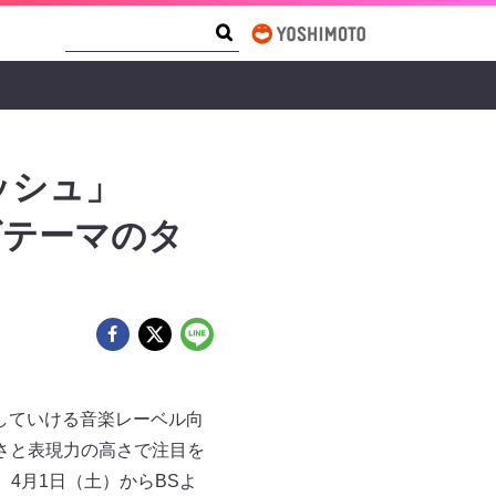
Search Form
Search
ッシュ」
ングテーマのタ
していける音楽レーベル向
さと表現力の高さで注目を
。4月1日（土）からBSよ