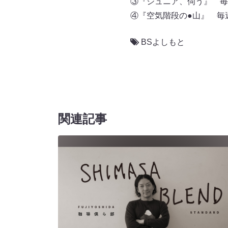
③『ジュニア、伺う』 毎週（
④『空気階段の●山』 
BSよしもと
関連記事