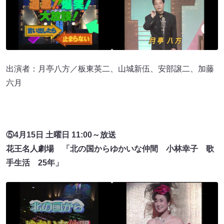
出演者：月亭八方／板東英二、山城新伍、安部譲二、加藤
六月
⑤4月15日 土曜日 11:00～放送
花王名人劇場 「北の国からゆかいな仲間 小林幸子 歌
手生活 25年」