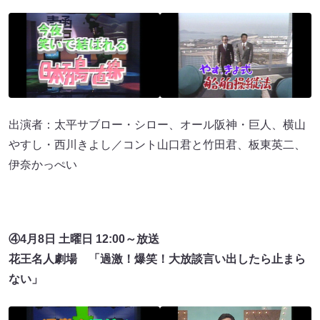
出演者：太平サブロー・シロー、オール阪神・巨人、横山
やすし・西川きよし／コント山口君と竹田君、板東英二、
伊奈かっぺい
④4月8日 土曜日 12:00～放送
花王名人劇場 「過激！爆笑！大放談言い出したら止まら
ない」