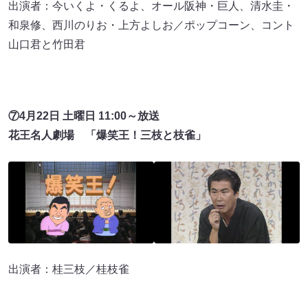
出演者：今いくよ・くるよ、オール阪神・巨人、清水圭・
和泉修、西川のりお・上方よしお／ポップコーン、コント
山口君と竹田君
⑦4月22日 土曜日 11:00～放送
花王名人劇場 「爆笑王！三枝と枝雀」
出演者：桂三枝／桂枝雀