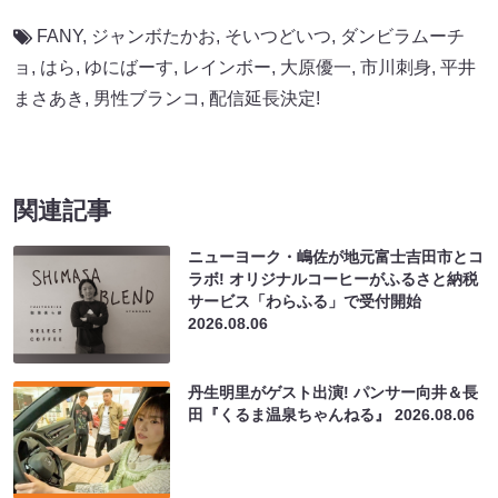
FANY
,
ジャンボたかお
,
そいつどいつ
,
ダンビラムーチ
ョ
,
はら
,
ゆにばーす
,
レインボー
,
大原優一
,
市川刺身
,
平井
まさあき
,
男性ブランコ
,
配信延長決定!
関連記事
ニューヨーク・嶋佐が地元富士吉田市とコ
ラボ! オリジナルコーヒーがふるさと納税
サービス「わらふる」で受付開始
2026.08.06
丹生明里がゲスト出演! パンサー向井＆長
田『くるま温泉ちゃんねる』
2026.08.06