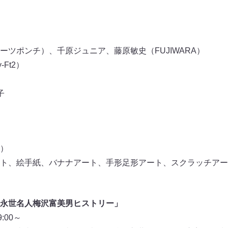
ーツポンチ）、千原ジュニア、藤原敏史（FUJIWARA）
-Ft2）
子
）
ト、絵手紙、バナナアート、手形足形アート、スクラッチアー
永世名人梅沢富美男ヒストリー」
:00～