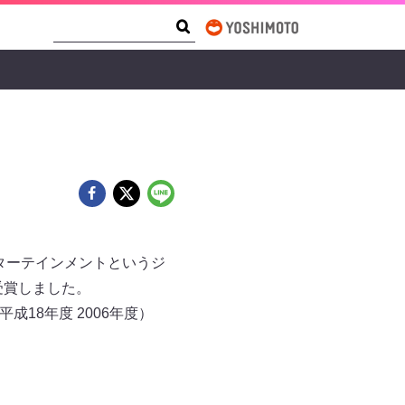
Search Form
Search
エンターテインメントというジ
受賞しました。
成18年度 2006年度）