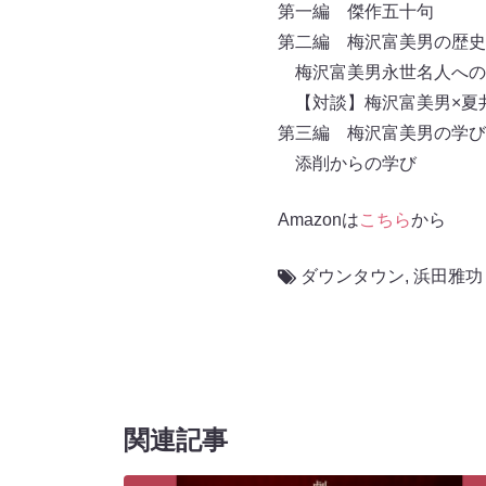
第一編 傑作五十句
第二編 梅沢富美男の歴史
梅沢富美男永世名人への
【対談】梅沢富美男×夏
第三編 梅沢富美男の学び
添削からの学び
Amazonは
こちら
から
ダウンタウン
,
浜田雅功
関連記事