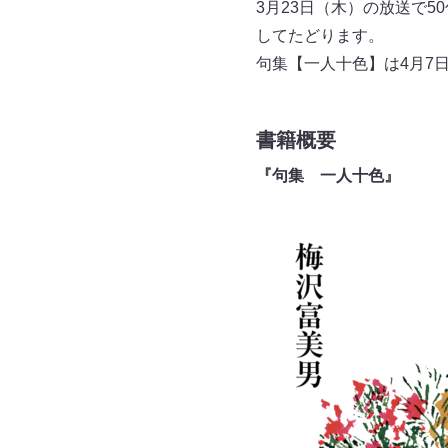
3月23日（木）の放送で
してたどります。
句集【一人十色】は4月7
書籍概要
『句集 一人十色』