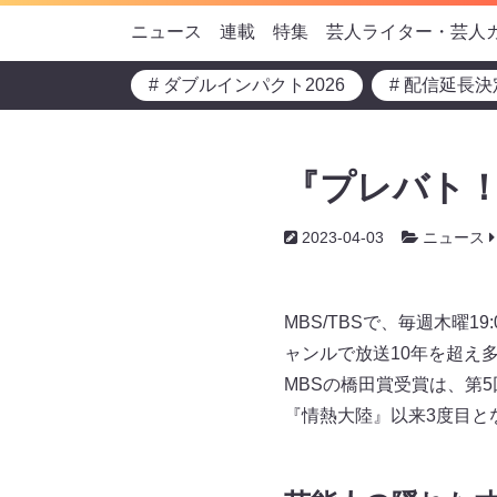
ニュース
連載
特集
芸人ライター・芸人
# ダブルインパクト2026
# 配信延長決
『プレバト！
2023-04-03
ニュース
MBS/TBSで、毎週木曜
ャンルで放送10年を超え
MBSの橋田賞受賞は、第5回
『情熱大陸』以来3度目と