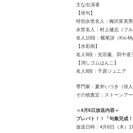
主な出演者
【俳句】
特別永世名人：梅沢富美男
永世名人：村上健志（フル
名人10段：横尾渉（Kis-My
【水彩画】
名人9段：光宗薫、田中道
【消しゴムはんこ】
名人8段：千原ジュニア
専門家：夏井いつき（俳人
その他査定：ストーンアー
＜4月6日放送内容＞
プレバト！！「句集完成！
放送日時：4月6日（木）19