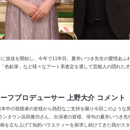
2年に放送を開始し、今年で11年目。夏井いつき先生の愛情あふ
「色鉛筆」など様々なアート系査定を通して芸能人の隠れた才
ーフプロデューサー 上野大介 コメント
、日本中の視聴者の皆様から熱烈なご支持を賜り今回このような
ウンタウン浜田雅功さん、出演者の皆様、俳句の夏井いつき先
画を立ち上げて知的バラエティーを探求し続けてきた我がスタ