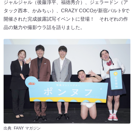
ジャルジャル（後藤淳平、福徳秀介）、ジェラードン（ア
タック西本、かみちぃ）、CRAZY COCO​​が新宿バルト9で
開催された完成披露試写イベントに登場！ それぞれの作
品の魅力や撮影ウラ話を語りました。
出典:
FANY マガジン