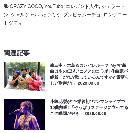
CRAZY COCO
,
YouTube
,
エレガント人生
,
ジェラード
ン
,
ジャルジャル
,
たつろう
,
ダンビラムーチョ
,
ロングコー
トダディ
関連記事
森三中・大島＆ガンバレルーヤ“MyM”新
曲はあの伝説アニメとのコラボ! 作曲家が
絶賛「だれが歌っているんですか? 素晴ら
しい歌声だ!」
2026.08.08
小嶋花梨が“卒業後初”ワンマンライブで
10曲熱唱! 「やっぱりステージに立ってる
この瞬間が好き」
2026.08.08