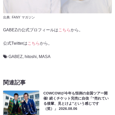
出典:
FANY マガジン
GABEZの公式プロフィールは
こちら
から。
公式Twitterは
こちら
から。
GABEZ
,
hitoshi
,
MASA
関連記事
COWCOWが今年も恒例の全国ツアー開
催! 続くチケット完売に自信「“売れてい
る後輩、見とけよ”という感じです
（笑）」
2026.08.06