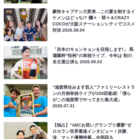
豪快キャプテン大変身…この夏を制するイ
PR
ケメンはどっち!? 爛々・萌々＆CRAZY
COCOが大阪ステーションシティでコスメ
対決
2026.08.04
「吉本のキョンキョンを目指します!」 馬
場園梓“恒例”の単独ライブ、今年は 初の
名古屋公演も
2026.08.03
“滋賀県住みます芸人”ファミリーレストラ
ンの月例単独ライブが150回達成!「僕ら
がこの滋賀県でやってきた集大成」
2026.07.31
【独占】“ABCお笑いグランプリ優勝”ゼ
ロカラン世界最速インタビュー！決勝、
涙、マッド優勝特番…全部語る