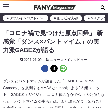
Menu
# ダブルインパクト2026
# 配信延長決定!
# M-1グラ
「コロナ禍で見つけた原点回帰」 新
感覚「ダンス×パントマイム」の実
力派GABEZが語る
2021-01-09
ニュース
インタビュー
ダンスとパントマイムが融合した「DANCE ＆ Mime
Comedy」を展開するMASAとhitoshiによる2人組ユニッ
ト、GABEZ（ガベジ）。コロナ禍のなかで久々の公演とな
った『パントマイムな生活』は、より誰もが楽しめること