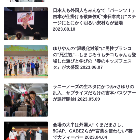
日本人も外国人もみんなで「パーンツ！」
吉本が仕掛ける歌舞伎町“来日客向け”ステ
ージにとにかく明るい安村らが登場
2023.08.10
ゆりやんの“温暖化対策”に男性ブランコ
の“死生観”…しまじろうもチコちゃんも登
場した遊びと学びの『春のキッズフェス
タ』が大盛況
2023.06.07
ラニーノーズの生ネタにかつみ♥さゆりの
乱入…サプライズだらけの吉本バスツアー
が運行開始!
2023.05.09
会場の大半は外国人! くまだまさし、
5GAP、GABEZらが“言葉を使わない”芸
で大フィーバー
2023.04.04