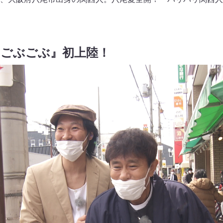
『ごぶごぶ』初上陸！