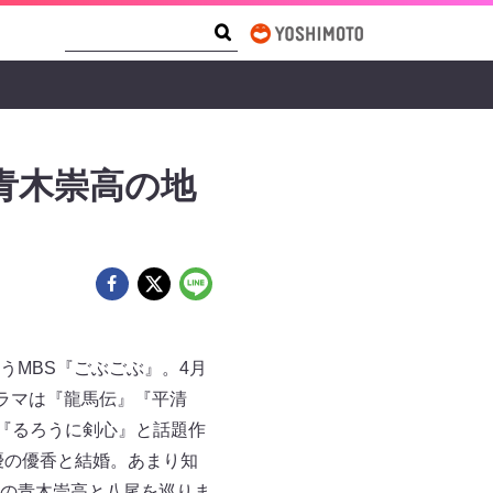
Search Form
Search
青木崇高の地
うMBS『ごぶごぶ』。4月
ドラマは『龍馬伝』『平清
画『るろうに剣心』と話題作
優の優香と結婚。あまり知
の青木崇高と八尾を巡りま