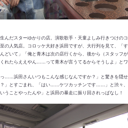
生んだスターゆかりの店。演歌歌手・天童よしみ行きつけのコ
至の人気店。コロッケ大好き浜田ですが、大行列を見て、「す
んどいて」「俺と青木は次の店行くから、後から（スタッフが
てくれたらええやん……って青木が言うてるからそうしよ」と
っ……浜田さんいつもこんな感じなんですか？」と驚きを隠せ
？」とすごまれ、「はい……ケツカッチンです……」と渋々、
いうことやったんや」と浜田の暴走に振り回されっぱなし！