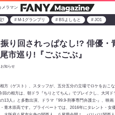
カメラマン
定!
# M-1グランプリ
# BSよしもと
# JO1
振り回されっぱなし!? 俳優・
尾市巡り!『ごぶごぶ』
お知らせ
相方（ゲスト）、スタッフが、五分五分の立場でロケをおこな
放送の今回の相方は、朝ドラ『ちりとてちん』でブレイクし、大河
13人』と多数出演、ドラマ『99.9-刑事専門弁護士-』、映
・青木崇高です。プライベートでは、2016年にタレント・女
、大阪府八尾市出身の関西人。八尾愛全開！ バリバリ関西人