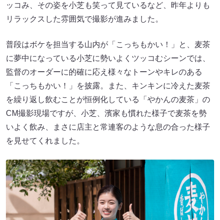
ッコみ、その姿を小芝も笑って見ているなど、昨年よりも
リラックスした雰囲気で撮影が進みました。
普段はボケを担当する山内が「こっちもかい！」と、麦茶
に夢中になっている小芝に勢いよくツッコむシーンでは、
監督のオーダーに的確に応え様々なトーンやキレのある
「こっちもかい！」を披露。また、キンキンに冷えた麦茶
を繰り返し飲むことが恒例化している「やかんの麦茶」の
CM撮影現場ですが、小芝、濱家も慣れた様子で麦茶を勢
いよく飲み、まさに店主と常連客のような息の合った様子
を見せてくれました。