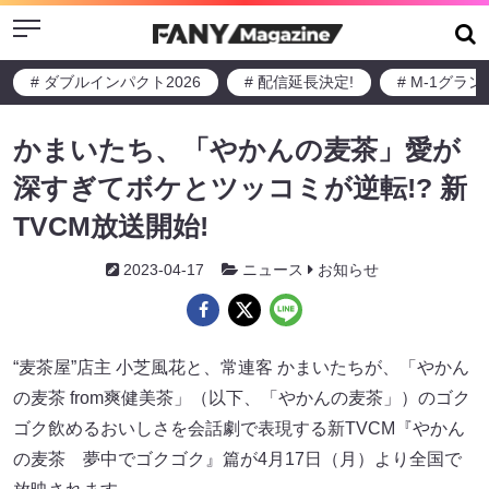
Menu
# ダブルインパクト2026
# 配信延長決定!
# M-1グラ
かまいたち、「やかんの麦茶」愛が
深すぎてボケとツッコミが逆転!? 新
TVCM放送開始!
2023-04-17
ニュース
お知らせ
“麦茶屋”店主 小芝風花と、常連客 かまいたちが、「やかん
の麦茶 from爽健美茶」（以下、「やかんの麦茶」）のゴク
ゴク飲めるおいしさを会話劇で表現する新TVCM『やかん
の麦茶 夢中でゴクゴク』篇が4月17日（月）より全国で