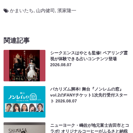
かまいたち
,
山内健司
,
濱家隆一
関連記事
シークエンスはやとも監修! ペアリング霊
視が体験できる占いコンテンツ登場
2026.08.07
バカリズム脚本! 舞台『ノンレムの窓』
vol.2のFANYチケット1次先行受付スター
ト
2026.08.07
ニューヨーク・嶋佐が地元富士吉田市とコ
ラボ! オリジナルコーヒーがふるさと納税