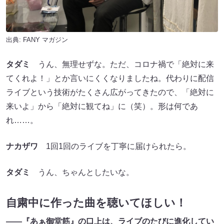
出典:
FANY マガジン
タダミ
うん、無理せずな。ただ、コロナ禍で「絶対に来
てくれよ！」とか言いにくくなりましたね。代わりに配信
ライブという技術がたくさん広がってきたので、「絶対に
来いよ」から「絶対に観てね」に（笑）。形は何であ
れ……。
ナカザワ
1回1回のライブを丁寧に届けられたら。
タダミ
うん、ちゃんとしたいな。
自粛中に作った曲を聴いてほしい！
――『あぁ御堂筋』の口上は、ライブのたびに進化してい