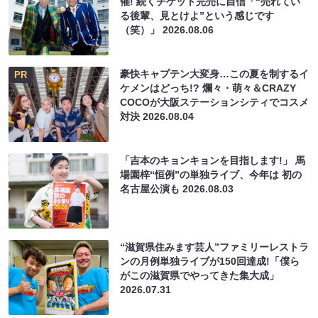
催! 続くチケット完売に自信「“売れてい
る後輩、見とけよ”という感じです
（笑）」
2026.08.06
豪快キャプテン大変身…この夏を制するイ
PR
ケメンはどっち!? 爛々・萌々＆CRAZY
COCOが大阪ステーションシティでコスメ
対決
2026.08.04
「吉本のキョンキョンを目指します!」 馬
場園梓“恒例”の単独ライブ、今年は 初の
名古屋公演も
2026.08.03
“滋賀県住みます芸人”ファミリーレストラ
ンの月例単独ライブが150回達成!「僕ら
がこの滋賀県でやってきた集大成」
2026.07.31