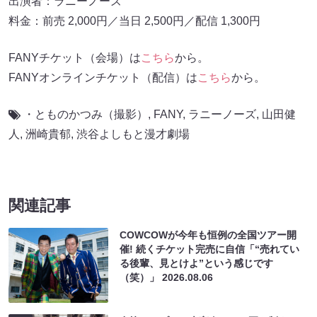
出演者：ラニーノーズ
料金：前売 2,000円／当日 2,500円／配信 1,300円
FANYチケット（会場）は
こちら
から。
FANYオンラインチケット（配信）は
こちら
から。
・とものかつみ（撮影）
,
FANY
,
ラニーノーズ
,
山田健
人
,
洲崎貴郁
,
渋谷よしもと漫才劇場
関連記事
COWCOWが今年も恒例の全国ツアー開
催! 続くチケット完売に自信「“売れてい
る後輩、見とけよ”という感じです
（笑）」
2026.08.06