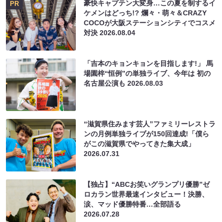
豪快キャプテン大変身…この夏を制するイ
PR
ケメンはどっち!? 爛々・萌々＆CRAZY
COCOが大阪ステーションシティでコスメ
対決
2026.08.04
「吉本のキョンキョンを目指します!」 馬
場園梓“恒例”の単独ライブ、今年は 初の
名古屋公演も
2026.08.03
“滋賀県住みます芸人”ファミリーレストラ
ンの月例単独ライブが150回達成!「僕ら
がこの滋賀県でやってきた集大成」
2026.07.31
【独占】“ABCお笑いグランプリ優勝”ゼ
ロカラン世界最速インタビュー！決勝、
涙、マッド優勝特番…全部語る
2026.07.28