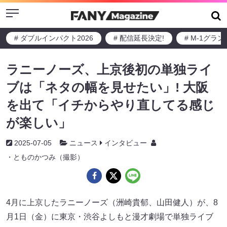
Menu
# ダブルインパクト2026
# 配信延長決定!
# M-1グラ
ラニーノーズ、上京後初の単独ライ
ブは「ネタの幅を見せたい」! 大阪
を出て「イチからやり直してる感じ
が楽しい」
2025-07-05
ニュース
インタビュー
・とものかつみ（撮影）
4月に上京したラニーノーズ（洲崎貴郁、山田健人）が、8
月1日（金）に東京・渋谷よしもと漫才劇場で単独ライブ