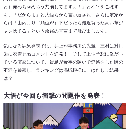
と）俺めちゃめちゃ共演してますよ！」と不平をこぼす
も、「だからよ」と大悟らから言い返され、さらに濱家か
らは「山内より（順位が）下だったら最近買った高い革ジ
ャン捨てる」という余裕の宣言まで飛び出します。
気になる結果発表では、井上が事務所の先輩・三村に対し
歯に衣着せぬコメントを連発！ そして上位予想に挙がっ
ている濱家について、貴島が食事の誘いで連絡をした際の
不満を暴露し、ランキングは混戦模様に。はたして結果
は？
大悟が今回も衝撃の問題作を発表！