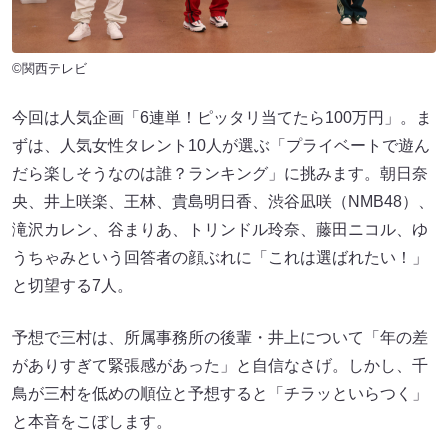
©関西テレビ
今回は人気企画「6連単！ピッタリ当てたら100万円」。ま
ずは、人気女性タレント10人が選ぶ「プライベートで遊ん
だら楽しそうなのは誰？ランキング」に挑みます。朝日奈
央、井上咲楽、王林、貴島明日香、渋谷凪咲（NMB48）、
滝沢カレン、谷まりあ、トリンドル玲奈、藤田ニコル、ゆ
うちゃみという回答者の顔ぶれに「これは選ばれたい！」
と切望する7人。
予想で三村は、所属事務所の後輩・井上について「年の差
がありすぎて緊張感があった」と自信なさげ。しかし、千
鳥が三村を低めの順位と予想すると「チラッといらつく」
と本音をこぼします。