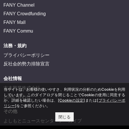
FANY Channel
FANY Crowdfunding
FANY Mall
FANY Commu
法務・規約
プライバシーポリシー
反社会的勢力排除宣言
会社情報
吉本興業株式会社
当サイトは、お客様の使いやすさ、利用状況の分析のためCookieを利用
しています。このダイアログを閉じることでCookieの使用に同意する
お問い合わせ
か、詳細を確認したい場合は、
[Cookieの設定]
または
[プライバシーポ
リシー]
をご参照ください。
その他
閉じる
よしもとニュースセンターアーカイブ