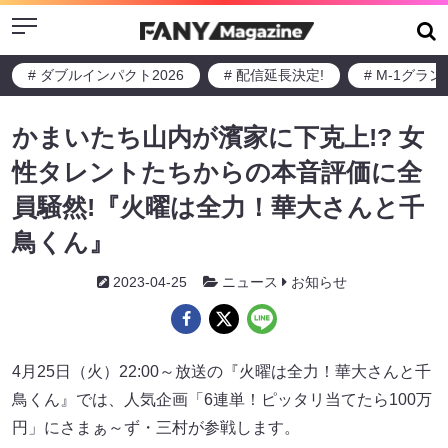
Menu
# ダブルインパクト2026
# 配信延長決定!
# M-1グラ
かまいたち山内が濱家に下克上!? 女
性タレントたちからの本音評価に全
員騒然!『火曜は全力！華大さんと千
鳥くん』
2023-04-25
ニュース
お知らせ
4月25日（火）22:00～放送の『火曜は全力！華大さんと千
鳥くん』では、人気企画「6連単！ピッタリ当てたら100万
円」にさまぁ～ず・三村が参戦します。