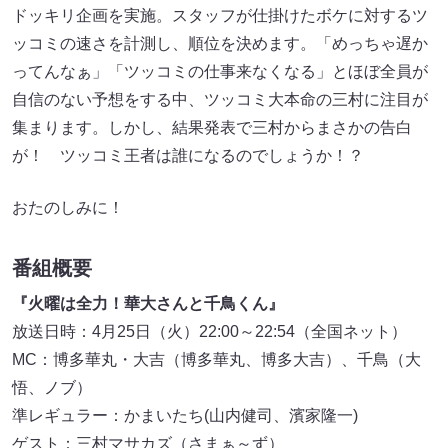
ドッキリ企画を実施。スタッフが仕掛けたボケに対するツ
ッコミの速さを計測し、順位を決めます。「めっちゃ遅か
ってんなぁ」「ツッコミの仕事来なくなる」とほぼ全員が
自信のない予想をする中、ツッコミ大本命の三村に注目が
集まります。しかし、結果発表で三村からまさかの告白
が！ ツッコミ王者は誰になるのでしょうか！？
おたのしみに！
番組概要
『火曜は全力！華大さんと千鳥くん』
放送日時：4月25日（火）22:00～22:54（全国ネット）
MC：博多華丸・大吉（博多華丸、博多大吉）、千鳥（大
悟、ノブ）
準レギュラー：かまいたち(山内健司、濱家隆一)
ゲスト：三村マサカズ（さまぁ～ず）