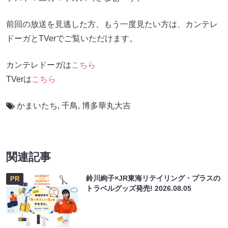
前回の放送を見逃した方、もう一度見たい方は、カンテレ
ドーガとTVerでご覧いただけます。
カンテレドーガは
こちら
TVerは
こちら
かまいたち
,
千鳥
,
博多華丸大吉
関連記事
鈴川絢子×JR東海リテイリング・プラスの
PR
トラベルグッズ発売!
2026.08.05