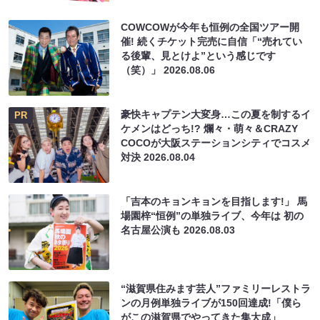
COWCOWが今年も恒例の全国ツアー開
催! 続くチケット完売に自信「“売れてい
る後輩、見とけよ”という感じです
（笑）」
2026.08.06
豪快キャプテン大変身…この夏を制するイ
PR
ケメンはどっち!? 爛々・萌々＆CRAZY
COCOが大阪ステーションシティでコスメ
対決
2026.08.04
「吉本のキョンキョンを目指します!」 馬
場園梓“恒例”の単独ライブ、今年は 初の
名古屋公演も
2026.08.03
“滋賀県住みます芸人”ファミリーレストラ
ンの月例単独ライブが150回達成!「僕ら
がこの滋賀県でやってきた集大成」