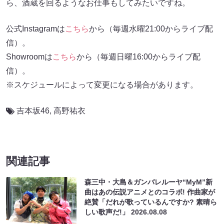
ら、酒蔵を回るようなお仕事もしてみたいですね。
公式Instagramは
こちら
から（毎週水曜21:00からライブ配
信）。
Showroomは
こちら
から（毎週日曜16:00からライブ配
信）。
※スケジュールによって変更になる場合があります。
吉本坂46
,
高野祐衣
関連記事
森三中・大島＆ガンバレルーヤ“MyM”新
曲はあの伝説アニメとのコラボ! 作曲家が
絶賛「だれが歌っているんですか? 素晴ら
しい歌声だ!」
2026.08.08