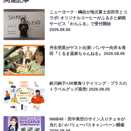
ニューヨーク・嶋佐が地元富士吉田市とコ
ラボ! オリジナルコーヒーがふるさと納税
サービス「わらふる」で受付開始
2026.08.06
丹生明里がゲスト出演! パンサー向井＆長
田『くるま温泉ちゃんねる』
2026.08.06
鈴川絢子×JR東海リテイリング・プラスの
トラベルグッズ発売!
2026.08.05
NMB48・田中美空のサイン入りチェキが
当たる! dバリューパスキャンペーン開催
2026.08.05