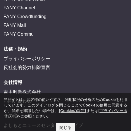
FANY Channel
FANY Crowdfunding
FANY Mall
FANY Commu
法務・規約
プライバシーポリシー
反社会的勢力排除宣言
会社情報
吉本興業株式会社
当サイトは、お客様の使いやすさ、利用状況の分析のためCookieを利用
お問い合わせ
しています。このダイアログを閉じることでCookieの使用に同意する
か、詳細を確認したい場合は、
[Cookieの設定]
または
[プライバシーポ
その他
リシー]
をご参照ください。
よしもとニュースセンターアーカイブ
閉じる