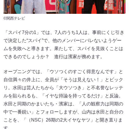
©関西テレビ
「スパイ7分の1」では、7人のうち1人は、事前にくじ引き
で決定した“スパイ”で、他のメンバーにバレないようゲー
ムを失敗へと導きます。果たして、スパイを見抜くことは
できるのでしょうか？ 進行は濱家が務めます。
オープニングでは、「ウソつくのすごく得意なんです」と
自信満々の井上に、全員が「そうは見えない！」とビック
リ。水田は芸人たちから「大ウソつき」と不名誉なレッテ
ルを貼られるも、「イヤな持論を持ってるだけ」と反論。
水田と同期のかまいたち・濱家は、「人の観察力は同期の
中で一番鋭い」とフォローしますが、山内は水田と自分の
ことを、「（NSC）26期の2大イヤなヤツ」と開き直りま
す。