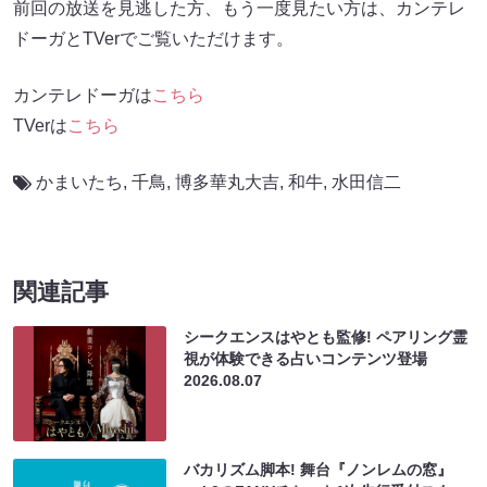
前回の放送を見逃した方、もう一度見たい方は、カンテレ
ドーガとTVerでご覧いただけます。
カンテレドーガは
こちら
TVerは
こちら
かまいたち
,
千鳥
,
博多華丸大吉
,
和牛
,
水田信二
関連記事
シークエンスはやとも監修! ペアリング霊
視が体験できる占いコンテンツ登場
2026.08.07
バカリズム脚本! 舞台『ノンレムの窓』