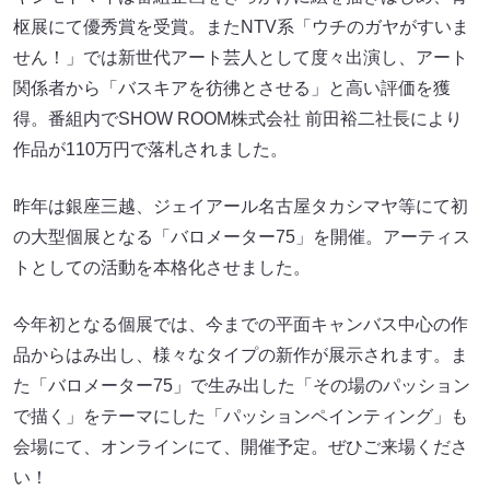
枢展にて優秀賞を受賞。またNTV系「ウチのガヤがすいま
せん！」では新世代アート芸人として度々出演し、アート
関係者から「バスキアを彷彿とさせる」と高い評価を獲
得。番組内でSHOW ROOM株式会社 前田裕二社長により
作品が110万円で落札されました。
昨年は銀座三越、ジェイアール名古屋タカシマヤ等にて初
の大型個展となる「バロメーター75」を開催。アーティス
トとしての活動を本格化させました。
今年初となる個展では、今までの平面キャンバス中心の作
品からはみ出し、様々なタイプの新作が展示されます。ま
た「バロメーター75」で生み出した「その場のパッション
で描く」をテーマにした「パッションペインティング」も
会場にて、オンラインにて、開催予定。ぜひご来場くださ
い！