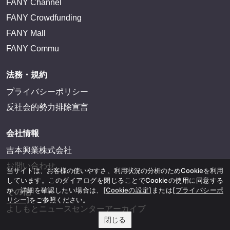
FANY Channel
FANY Crowdfunding
FANY Mall
FANY Commu
法務・規約
プライバシーポリシー
反社会的勢力排除宣言
会社情報
吉本興業株式会社
お問い合わせ
当サイトは、お客様の使いやすさ、利用状況の分析のためCookieを利用
しています。このダイアログを閉じることでCookieの使用に同意する
か、詳細を確認したい場合は、
[Cookieの設定]
または
[プライバシーポ
その他
リシー]
をご参照ください。
よしもとニュースセンターアーカイブ
閉じる