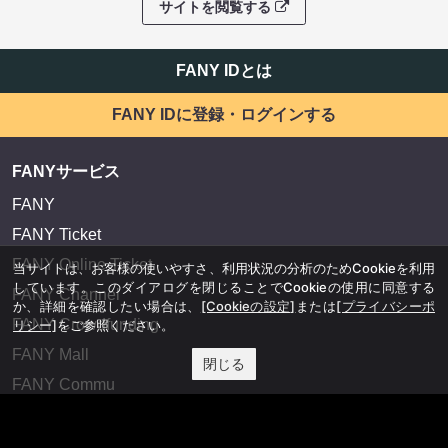
サイトを閲覧する
FANY IDとは
FANY IDに登録・ログインする
FANYサービス
FANY
FANY Ticket
FANY Online Ticket
当サイトは、お客様の使いやすさ、利用状況の分析のためCookieを利用
しています。このダイアログを閉じることでCookieの使用に同意する
FANY Channel
か、詳細を確認したい場合は、
[Cookieの設定]
または
[プライバシーポ
FANY Crowdfunding
リシー]
をご参照ください。
FANY Mall
閉じる
FANY Commu
法務・規約