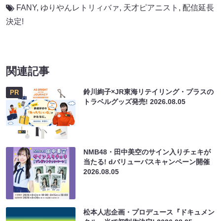
FANY
,
ゆりやんレトリィバァ
,
天才ピアニスト
,
配信延長
決定!
関連記事
鈴川絢子×JR東海リテイリング・プラスの
PR
トラベルグッズ発売!
2026.08.05
NMB48・田中美空のサイン入りチェキが
当たる! dバリューパスキャンペーン開催
2026.08.05
松本人志企画・プロデュース『ドキュメン