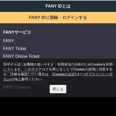
FANY IDとは
FANY IDに登録・ログインする
FANYサービス
FANY
FANY Ticket
FANY Online Ticket
FANY Channel
当サイトは、お客様の使いやすさ、利用状況の分析のためCookieを利用
しています。このダイアログを閉じることでCookieの使用に同意する
FANY Crowdfunding
か、詳細を確認したい場合は、
[Cookieの設定]
または
[プライバシーポ
リシー]
をご参照ください。
FANY Mall
FANY Commu
閉じる
法務・規約
プライバシーポリシー