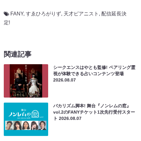
FANY
,
すゑひろがりず
,
天才ピアニスト
,
配信延長決
定!
関連記事
シークエンスはやとも監修! ペアリング霊
視が体験できる占いコンテンツ登場
2026.08.07
バカリズム脚本! 舞台『ノンレムの窓』
vol.2のFANYチケット1次先行受付スター
ト
2026.08.07